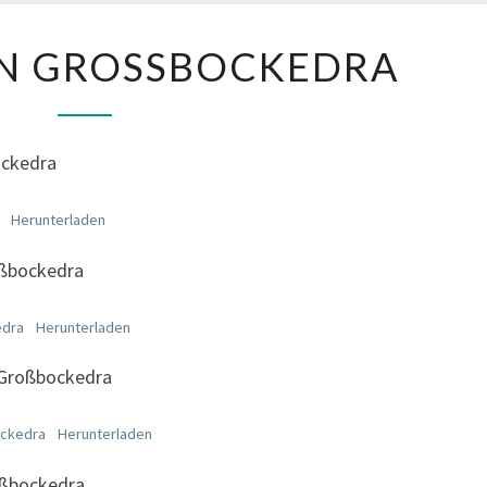
SATZUNGEN
N GROSSBOCKEDRA
GROSSBOCKEDRA
ockedra
Herunterladen
ßbockedra
edra
Herunterladen
 Großbockedra
ckedra
Herunterladen
oßbockedra