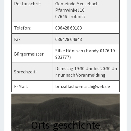
Postanschrift
Gemeinde Meusebach
Pfarrwinkel 10
07646 Tröbnitz
Telefon:
036428 60183
Fax:
036428 64848
Silke Höntsch (Handy: 0176 19
Bürgermeister:
933777)
Dienstag 19:30 Uhr bis 20:30 Uh
Sprechzeit:
r nur nach Voranmeldung
E-Mail:
bm.silke.hoentsch@web.de
Orts-geschichte